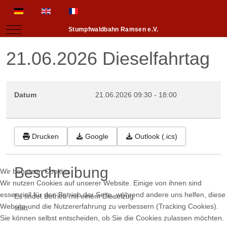
Sprache auswählen
Mobile Menu Toggle
Stumpfwaldbahn Ramsen e.V.
21.06.2026 Dieselfahrtag
Datum
21.06.2026
09:30
-
18:00
Drucken
Google
Outlook (.ics)
Beschreibung
Wir benutzen Cookies
Wir nutzen Cookies auf unserer Website. Einige von ihnen sind
essenziell für den Betrieb der Seite, während andere uns helfen, diese
Es findet Betrieb mit einem Dieselzug
Website und die Nutzererfahrung zu verbessern (Tracking Cookies).
statt
Sie können selbst entscheiden, ob Sie die Cookies zulassen möchten.