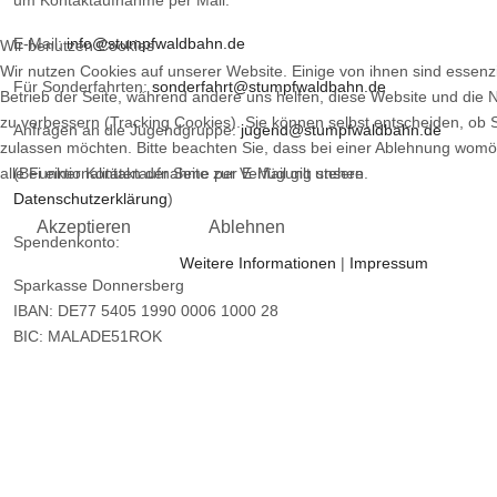
um Kontaktaufnahme per Mail.
E-Mail:
info@stumpfwaldbahn.de
Wir benutzen Cookies
Wir nutzen Cookies auf unserer Website. Einige von ihnen sind essenzi
Für Sonderfahrten:
sonderfahrt@stumpfwaldbahn.de
Betrieb der Seite, während andere uns helfen, diese Website und die 
zu verbessern (Tracking Cookies). Sie können selbst entscheiden, ob 
Anfragen an die Jugendgruppe:
jugend@stumpfwaldbahn.de
zulassen möchten. Bitte beachten Sie, dass bei einer Ablehnung womö
alle Funktionalitäten der Seite zur Verfügung stehen.
(Bei einer Kontaktaufnahme per E-Mail gilt unsere
Datenschutzerklärung
)
Akzeptieren
Ablehnen
Spendenkonto:
Weitere Informationen
|
Impressum
Sparkasse Donnersberg
IBAN: DE77 5405 1990 0006 1000 28
BIC: MALADE51ROK