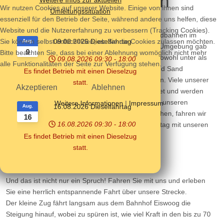
Herzlich Willkommen
Wir nutzen Cookies auf unserer Website. Einige von ihnen sind
Umleitungssituation
essenziell für den Betrieb der Seite, während andere uns helfen, diese
Website und die Nutzererfahrung zu verbessern (Tracking Cookies).
Ziel unseres Vereins ist es, die Geschichte der Feldbahnen im
09.08.2026 Dieselfahrtag
Sie können selbst entscheiden, ob Sie die Cookies zulassen möchten.
Aug.
Raum Eisenberg zu erhalten. In unserer näheren Umgebung gab
9
Bitte beachten Sie, dass bei einer Ablehnung womöglich nicht mehr
es umfänglichen Feld- und Grubenbahnverkehr. Sowohl unter als
09.08.2026
09:30
-
18:00
alle Funktionalitäten der Seite zur Verfügung stehen.
auch über Tage transportierten die Bahnen Ton und Sand
Es findet Betrieb mit einen Dieselzug
zwischen Hettenleidelheim, Eisenberg und Ramsen. Viele unserer
statt.
Akzeptieren
Ablehnen
Fahrzeuge und Gleise stammen aus diesem Gebiet und werden
von uns funktionsfähig erhalten. Um diese Technik unseren
Weitere Informationen
|
Impressum
16.08.2026 Dieselfahrtag
Aug.
interessierten Besucher(inne)n zugänglich zu machen, fahren wir
16
16.08.2026
09:30
-
18:00
in den wärmeren Monaten des Jahres jeden Sonntag mit unseren
Personenzügen durch den Stumpfwald.
Es findet Betrieb mit einen Dieselzug
statt.
Bei uns heißt es:
Der Weg ist das Ziel.
Und das ist nicht nur ein Spruch! Fahren Sie mit uns und erleben
Sie eine herrlich entspannende Fahrt über unsere Strecke.
Der kleine Zug fährt langsam aus dem Bahnhof Eiswoog die
Steigung hinauf, wobei zu spüren ist, wie viel Kraft in den bis zu 70