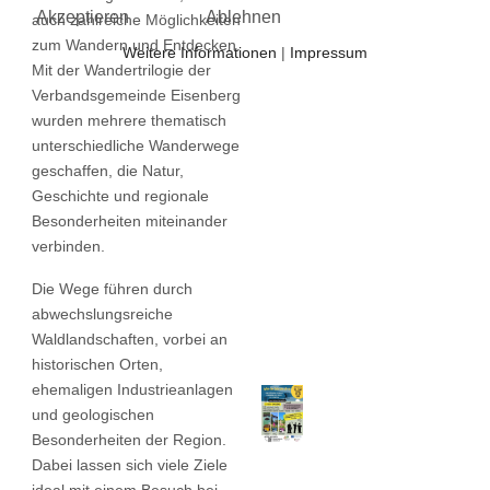
Akzeptieren
Ablehnen
auch zahlreiche Möglichkeiten
zum Wandern und Entdecken.
Weitere Informationen
|
Impressum
Mit der Wandertrilogie der
Verbandsgemeinde Eisenberg
wurden mehrere thematisch
unterschiedliche Wanderwege
geschaffen, die Natur,
Geschichte und regionale
Besonderheiten miteinander
verbinden.
Die Wege führen durch
abwechslungsreiche
Waldlandschaften, vorbei an
historischen Orten,
ehemaligen Industrieanlagen
und geologischen
Besonderheiten der Region.
Dabei lassen sich viele Ziele