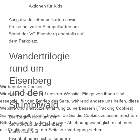
Aktionen für Kids
Ausgabe der Stempelkarten sowie
Preise bei vollen Stempelkarten am
Stand der VG Eisenberg ebenfalls auf
dem Parkplatz.
Wandertrilogie
rund um
Eisenberg
Wir benutzen Cookies
und den
Wir nutzen Cookies auf unserer Website. Einige von ihnen sind
essenziell für den Betrieb der Seite, während andere uns helfen, diese
Stumpfwald
Website und die Nutzererfahrung zu verbessern (Tracking Cookies).
Sie können selbst entscheiden, ob Sie die Cookies zulassen möchten.
Die Region rund um den
Bitte beachten Sie, dass bei einer Ablehnung womöglich nicht mehr
Stumpfwald und Eisenberg
alle Funktionalitäten der Seite zur Verfügung stehen.
bietet nicht nur
Eisenbahngeschichte, sondern