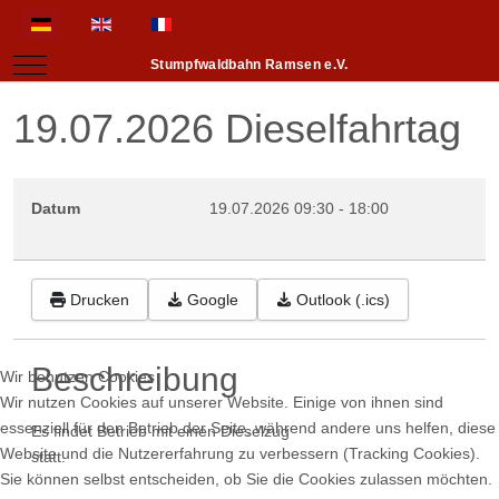
Sprache auswählen
Mobile Menu Toggle
Stumpfwaldbahn Ramsen e.V.
19.07.2026 Dieselfahrtag
Datum
19.07.2026
09:30
-
18:00
Drucken
Google
Outlook (.ics)
Beschreibung
Wir benutzen Cookies
Wir nutzen Cookies auf unserer Website. Einige von ihnen sind
essenziell für den Betrieb der Seite, während andere uns helfen, diese
Es findet Betrieb mit einen Dieselzug
Website und die Nutzererfahrung zu verbessern (Tracking Cookies).
statt.
Sie können selbst entscheiden, ob Sie die Cookies zulassen möchten.