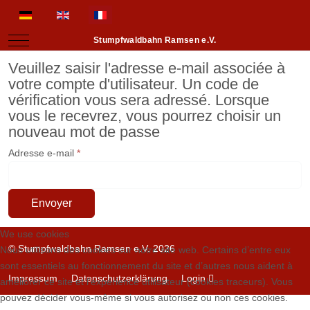
Sélectionnez votre langue
Mobile Menu Toggle
Stumpfwaldbahn Ramsen e.V.
Veuillez saisir l'adresse e-mail associée à
votre compte d'utilisateur. Un code de
vérification vous sera adressé. Lorsque
vous le recevrez, vous pourrez choisir un
nouveau mot de passe
Adresse e-mail
*
Envoyer
We use cookies
© Stumpfwaldbahn Ramsen e.V. 2026
Nous utilisons des cookies sur notre site web. Certains d’entre eux
sont essentiels au fonctionnement du site et d’autres nous aident à
Impressum
Datenschutzerklärung
Login
améliorer ce site et l’expérience utilisateur (cookies traceurs). Vous
pouvez décider vous-même si vous autorisez ou non ces cookies.